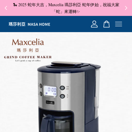
🐍 2025 蛇年大吉，Maxcelia 瑪莎利亞 蛇年伊始，祝福大家
✦ 即
☺
「蛇」來運轉✨
您的購物車目前還是空的。
繼續購物