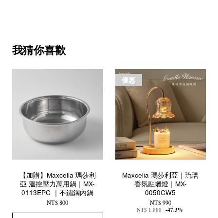
我猜你喜歡
優惠
【加購】Maxcelia 瑪莎利
Maxcelia 瑪莎利亞｜琉璃
亞 溫控壓力萬用鍋｜MX-
香氛融蠟燈｜MX-
0113EPC ｜不鏽鋼內鍋
0050CW5
NT$ 800
NT$ 990
NT$ 1,880
-47.3%