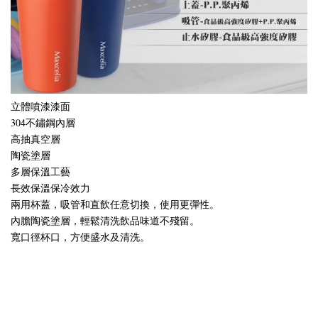
立體噴漆漆面
304不鏽鋼內層
高抽真空層
陶瓷塗層
多層保溫工藝
長效保溫保冷效力
兩用杯蓋，吸管和直飲任意切換，使用更彈性。
內膽陶瓷塗層，輕鬆清洗飲品味道不殘留。
寬口徑杯口，方便盛水及清洗。