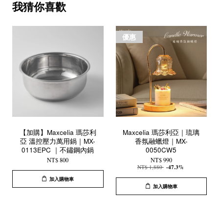
我猜你喜歡
優惠
【加購】Maxcelia 瑪莎利
Maxcelia 瑪莎利亞｜琉璃
亞 溫控壓力萬用鍋｜MX-
香氛融蠟燈｜MX-
0113EPC ｜不鏽鋼內鍋
0050CW5
NT$ 800
NT$ 990
NT$ 1,880
-47.3%
加入購物車
加入購物車