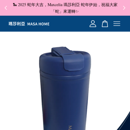
🐍 2025 蛇年大吉，Maxcelia 瑪莎利亞 蛇年伊始，祝福大家
✦ 即
☺
「蛇」來運轉✨
您的購物車目前還是空的。
繼續購物