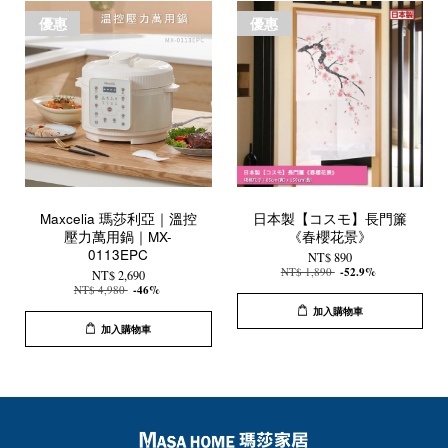
優惠
優惠
Maxcelia 瑪莎利亞｜溫控
日本製【コスモ】長門簾
壓力萬用鍋｜MX-
《春櫻花景》
0113EPC
NT$ 890
NT$ 1,890
-52.9%
NT$ 2,690
NT$ 4,980
-46%
加入購物車
加入購物車