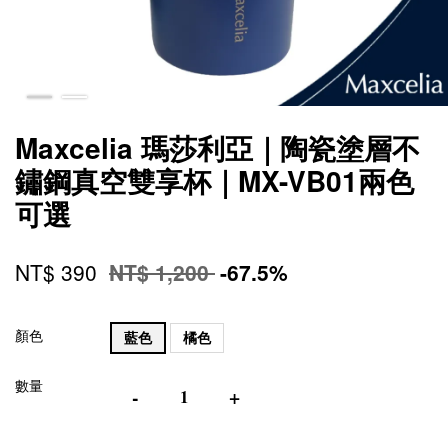
Maxcelia 瑪莎利亞｜陶瓷塗層不
鏽鋼真空雙享杯｜MX-VB01兩色
可選
NT$ 390
NT$ 1,200
-67.5%
顏色
藍色
橘色
數量
-
+