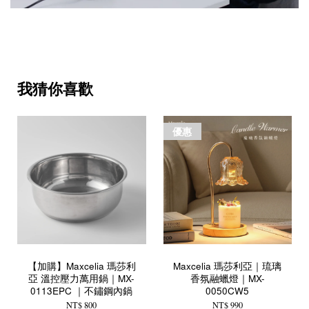
我猜你喜歡
優惠
【加購】Maxcelia 瑪莎利
Maxcelia 瑪莎利亞｜琉璃
亞 溫控壓力萬用鍋｜MX-
香氛融蠟燈｜MX-
0113EPC ｜不鏽鋼內鍋
0050CW5
NT$ 800
NT$ 990