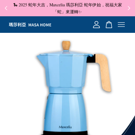
🐍 2025 蛇年大吉，Maxcelia 瑪莎利亞 蛇年伊始，祝福大家
✦ 即
☺
「蛇」來運轉✨
您的購物車目前還是空的。
繼續購物