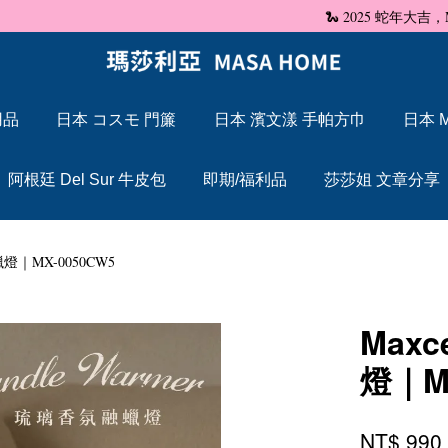
🐍 2025 蛇年大吉，Maxcelia 瑪莎利亞 蛇年伊始，祝福大家「蛇」來運轉
用品
日本 コスモ 門簾
日本 濱文漾 手帕方巾
日本 M
您的購物車目前還是空的。
阿根廷 Del Sur 牛皮包
即期/福利品
莎莎姐 文章分享
繼續購物
燈｜MX-0050CW5
Max
燈｜M
NT$ 99