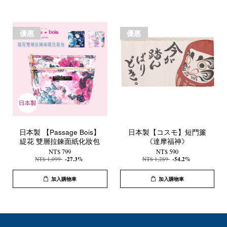
優惠
優惠
日本製 【Passage Bois】
日本製【コスモ】短門簾
緹花 雙層拉鍊面紙化妝包
《達摩福神》
NT$ 799
NT$ 590
NT$ 1,099
-27.3%
NT$ 1,289
-54.2%
加入購物車
加入購物車