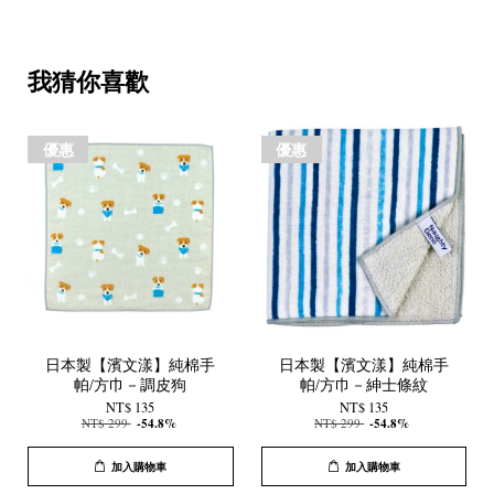
我猜你喜歡
優惠
優惠
日本製【濱文漾】純棉手
日本製【濱文漾】純棉手
帕/方巾－調皮狗
帕/方巾－紳士條紋
NT$ 135
NT$ 135
NT$ 299
-54.8%
NT$ 299
-54.8%
加入購物車
加入購物車