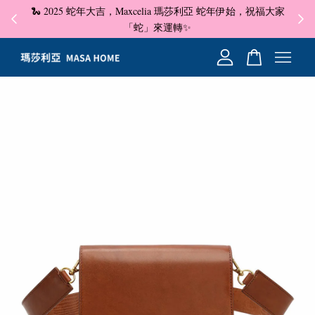
🐍 2025 蛇年大吉，Maxcelia 瑪莎利亞 蛇年伊始，祝福大家
✦ 即
☺
「蛇」來運轉✨
您的購物車目前還是空的。
繼續購物