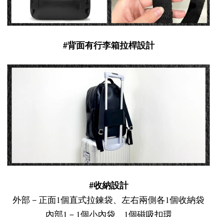
#背面有行李箱拉桿設計
#收納設計
外部－正面1個直式拉鍊袋、左右兩側各1個收納袋
內部1－1個小內袋、1個磁吸扣環