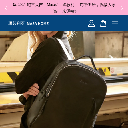
🐍 2025 蛇年大吉，Maxcelia 瑪莎利亞 蛇年伊始，祝福大家
✦ 即
☺
「蛇」來運轉✨
您的購物車目前還是空的。
繼續購物