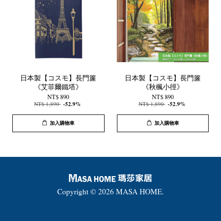
日本製【コスモ】長門簾
日本製【コスモ】長門簾
《艾菲爾鐵塔》
《秋楓小徑》
NT$ 890
NT$ 890
NT$ 1,890
-52.9%
NT$ 1,890
-52.9%
加入購物車
加入購物車
Copyright © 2026 MASA HOME.