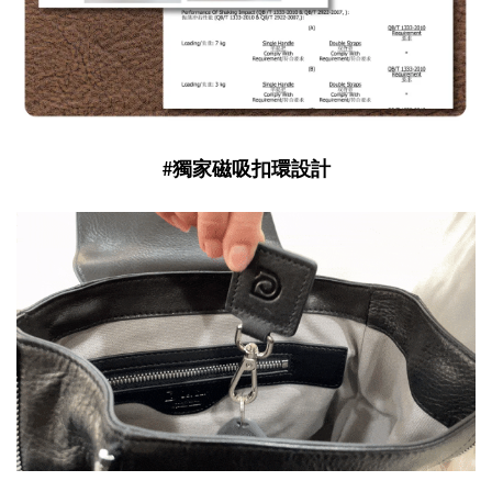
#獨家磁吸扣環設計