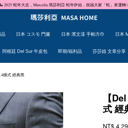
🐍 2025 蛇年大吉，Maxcelia 瑪莎利亞 蛇年伊始，祝福大家「蛇」來運轉
用品
日本 コスモ 門簾
日本 濱文漾 手帕方巾
日本 M
您的購物車目前還是空的。
阿根廷 Del Sur 牛皮包
即期/福利品
莎莎姐 文章分享
繼續購物
5.4橫式 經典黑
【De
式 經
NT$ 4,2