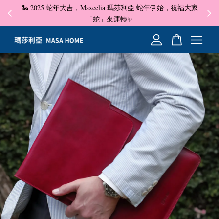
🐍 2025 蛇年大吉，Maxcelia 瑪莎利亞 蛇年伊始，祝福大家
✦ 即
☺
「蛇」來運轉✨
您的購物車目前還是空的。
繼續購物