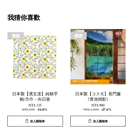
我猜你喜歡
優惠
優惠
日本製【濱文漾】純棉手
日本製【コスモ】長門簾
帕/方巾－向日葵
《青池倒影》
NT$ 135
NT$ 990
NT$ 299
-54.8%
NT$ 1,890
-47.6%
加入購物車
加入購物車