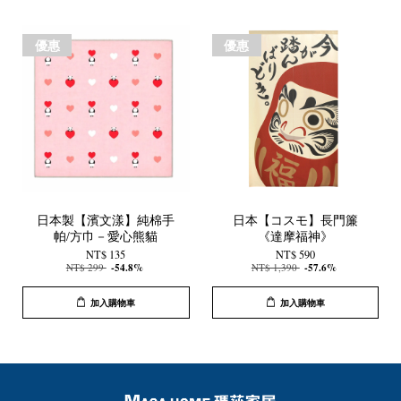
優惠
優惠
日本製【濱文漾】純棉手
日本【コスモ】長門簾
帕/方巾－愛心熊貓
《達摩福神》
NT$ 135
NT$ 590
NT$ 299
-54.8%
NT$ 1,390
-57.6%
加入購物車
加入購物車