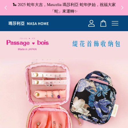
🐍 2025 蛇年大吉，Maxcelia 瑪莎利亞 蛇年伊始，祝福大家
✦ 即
☺
「蛇」來運轉✨
您的購物車目前還是空的。
繼續購物