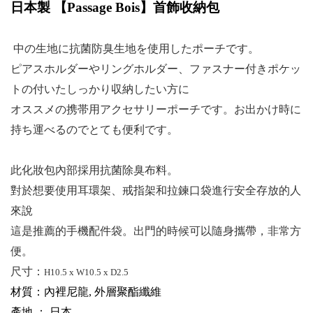
日本製 【
Passage Bois
】
首飾收納包
中の生地に抗菌防臭生地を使用したポーチです。
ピアスホルダーやリングホルダー、ファスナー付きポケッ
トの付いたしっかり収納したい方に
オススメの携帯用アクセサリーポーチです。お出かけ時に
持ち運べるのでとても便利です。
此化妝包內部採用抗菌除臭布料。
對於想要使用耳環架、戒指架和拉鍊口袋進行安全存放的人
來說
這是推薦的手機配件袋。出門的時候可以隨身攜帶，非常方
便。
尺寸：
H10.5 x W10.5 x D2.5
材質：內裡尼龍, 外層聚酯纖維
產地 ： 日本