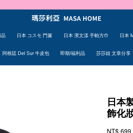
🐍 2025 蛇年大吉，Maxcelia 瑪莎利亞 蛇年伊始，祝福大家「蛇」來運轉
用品
日本 コスモ 門簾
日本 濱文漾 手帕方巾
日本 M
您的購物車目前還是空的。
阿根廷 Del Sur 牛皮包
即期/福利品
莎莎姐 文章分享
繼續購物
日本製
飾化
NT$ 69