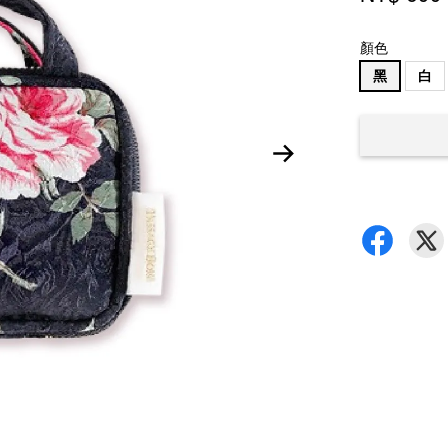
顏色
黑
白