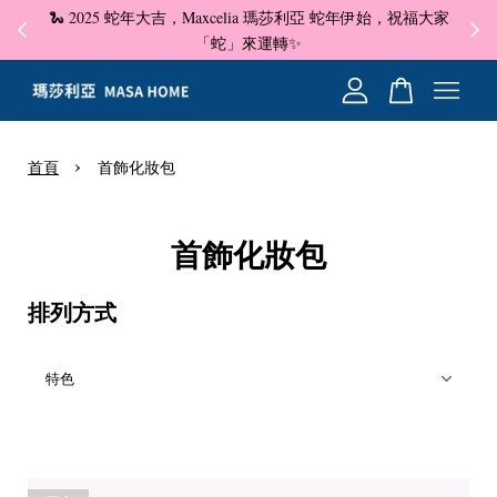
🐍 2025 蛇年大吉，Maxcelia 瑪莎利亞 蛇年伊始，祝福大家
✦ 即
☺
「蛇」來運轉✨
您的購物車目前還是空的。
›
首頁
首飾化妝包
繼續購物
首飾化妝包
排列方式