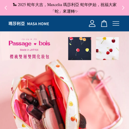
🐍 2025 蛇年大吉，Maxcelia 瑪莎利亞 蛇年伊始，祝福大家
✦ 即
☺
「蛇」來運轉✨
您的購物車目前還是空的。
繼續購物