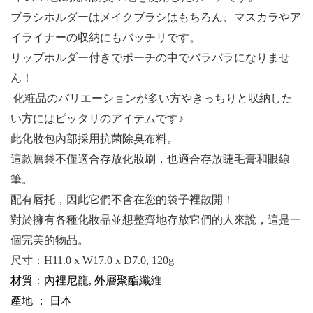
ブラシホルダーはメイクブラシはもちろん、マスカラやア
イライナーの収納にもバッチリです。
リップホルダー付きでポーチの中でバラバラになりませ
ん！
化粧品のバリエーションが多い方やきっちりと収納した
い方にはピッタリのアイテムです♪
此化妝包內部採用抗菌除臭布料。
這款層袋不僅適合存放化妝刷，也適合存放睫毛膏和眼線
筆。
配有唇托，因此它們不會在您的袋子裡散開！
對於擁有各種化妝品並想整齊地存放它們的人來說，這是一
個完美的物品。
尺寸：
H11.0 x W17.0 x D7.0, 120g
材質：內裡尼龍, 外層聚酯纖維
產地 ： 日本