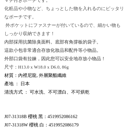
マチ付きポーチです。
化粧品や小物など、ちょっとした物を入れるのにピッタリ
なポーチです。
外ポケットにファスナーが付いているので、細かい物も
しっかり収納できます！
內部採用抗菌除臭面料。底部有角撐板的袋子。
這款小包非常適合存放化妝品和配件等小物品。
外部口袋有拉鍊，因此您可以安全地存放小物品！
尺寸：
H13.0 x W18.0 x D6.0, 86g
材質：內裡尼龍, 外層聚酯纖維
產地 ： 日本
清洗方式 ： 可水洗、不可漂白、不可烘乾
J07-31318B
櫻桃 黑：4519952086162
J07-31318W
櫻桃 白：4519952086179