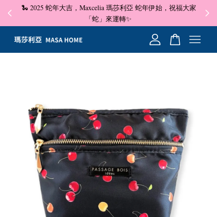
🐍 2025 蛇年大吉，Maxcelia 瑪莎利亞 蛇年伊始，祝福大家
✦ 即
☺
「蛇」來運轉✨
您的購物車目前還是空的。
繼續購物