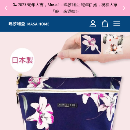
🐍 2025 蛇年大吉，Maxcelia 瑪莎利亞 蛇年伊始，祝福大家
✦ 即
☺
「蛇」來運轉✨
您的購物車目前還是空的。
繼續購物