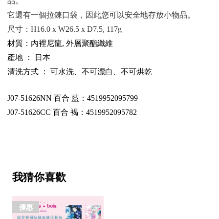
品。
它還有一個拉鍊口袋，因此您可以安全地存放小物品。
尺寸：
H16.0 x W26.5 x D7.5, 117g
材質：內裡尼龍, 外層聚酯纖維
產地 ： 日本
清洗方式 ： 可水洗、不可漂白、不可烘乾
J07-51626NN
百合 藍：4519952095799
J07-51626CC
百合 褐：4519952095782
我猜你喜歡
優惠