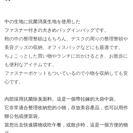
中の生地に抗菌消臭生地を使用した
ファスナー付きの大きめバッグインバッグです。
鞄の中の整理整頓はもちろん、デスクの周りの整理整頓や
美容グッズの収納、オフィスバッグなどにも最適です。
ちょこっとした買い物やランチに出かけるとき、お散歩に
も便利なアイテムです。
ファスナーポケットもついているので小物を収納しても安
心です。
內部採用抗菌除臭面料。這是一個帶拉鍊的大袋中袋。
它非常適合整理收納您的小物，存放美容產品，也可以用作
辦公包或便當袋。
當您出去快速購物或吃午餐，或散步時，這是一個方便的物