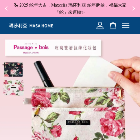
🐍 2025 蛇年大吉，Maxcelia 瑪莎利亞 蛇年伊始，祝福大家
✦ 即
☺
「蛇」來運轉✨
您的購物車目前還是空的。
繼續購物