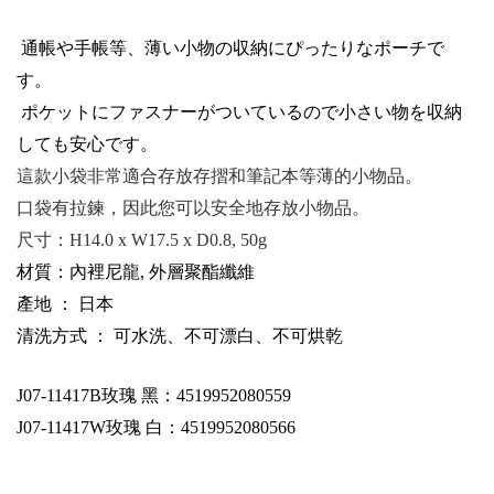
通帳
や
手帳等、薄
い
小物
の収
納
にぴったりなポーチで
す
。
ポケットにファスナーがついているので
小
さい
物
を収
納
しても
安心
です
。
這款小袋非常適合存放存摺和筆記本等薄的小物品。
口袋有拉鍊，因此您可以安全地存放小物品。
尺寸：
H14.0 x W17.5 x D0.8, 50g
材質：內裡尼龍, 外層聚酯纖維
產地 ： 日本
清洗方式 ： 可水洗、不可漂白、不可烘乾
J07-11417B
玫瑰 黑：4519952080559
J07-11417W玫瑰 白：4519952080566