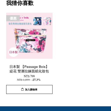
我猜你喜歡
優惠
日本製 【Passage Bois】
緹花 雙層拉鍊面紙化妝包
NT$ 799
NT$ 1,099
-27.3%
加入購物車