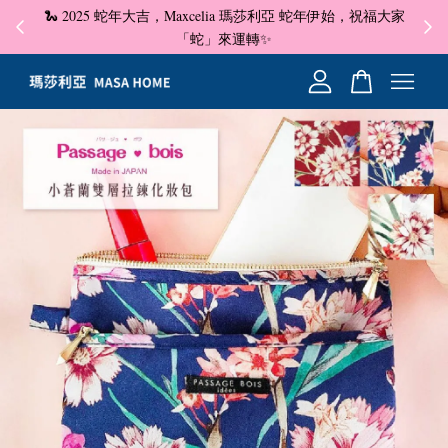
🐍 2025 蛇年大吉，Maxcelia 瑪莎利亞 蛇年伊始，祝福大家
✦ 即
☺
「蛇」來運轉✨
您的購物車目前還是空的。
繼續購物