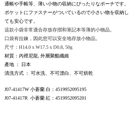
通帳
や
手帳等、薄
い
小物
の収
納
にぴったりなポーチです
。
ポケットにファスナーがついているので
小
さい
物
を収
納
し
ても
安心
です
。
這款小袋非常適合存放存摺和筆記本等薄的小物品。
口袋有拉鍊，因此您可以安全地存放小物品。
尺寸：
H14.0 x W17.5 x D0.8, 50g
材質：內裡尼龍, 外層聚酯纖維
產地 ： 日本
清洗方式 ： 可水洗、不可漂白、不可烘乾
J07-41417W
小蒼蘭 白：4519952095195
J07-41417R
小蒼蘭 紅：4519952095201