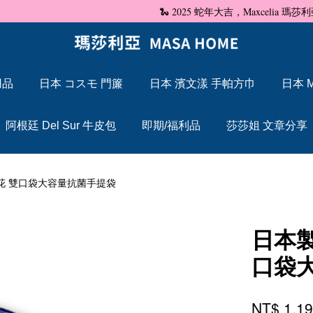
🐍 2025 蛇年大吉，Maxcelia 瑪莎利亞 蛇年伊始，祝福大家「蛇」來運轉
用品
日本 コスモ 門簾
日本 濱文漾 手帕方巾
日本 M
您的購物車目前還是空的。
阿根廷 Del Sur 牛皮包
即期/福利品
莎莎姐 文章分享
繼續購物
s】緹花 雙口袋大容量抗菌手提袋
日本製
口袋
NT$ 1,1