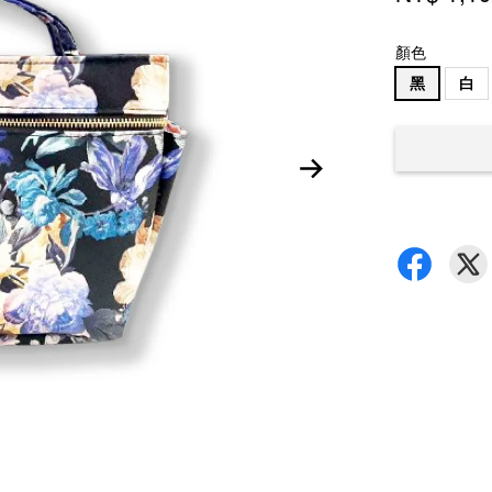
顏色
黑
白