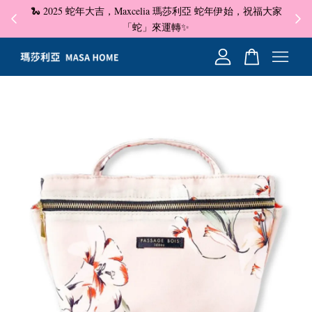
🐍 2025 蛇年大吉，Maxcelia 瑪莎利亞 蛇年伊始，祝福大家
✦ 即
☺
「蛇」來運轉✨
您的購物車目前還是空的。
繼續購物