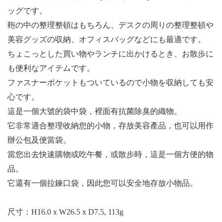
ッグです。
鞄の中の整理整頓はもちろん、デスクの周りの整理整頓や
美容グッズの収納、オフィスバッグなどにも最適です。
ちょこっとした買い物やランチに出かけるとき、お散歩に
も便利なアイテムです。
ファスナーポケットもついているので小物を収納しても安
心です。
這是一個大號的袋中袋，裡面有抗菌除臭的織物。
它非常適合整理收納您的小物，存放美容產品，也可以用作
辦公包及便當袋。
當您出去快速購物或吃午餐，或散步時，這是一個方便的物
品。
它還有一個拉鍊口袋，因此您可以安全地存放小物品。
尺寸：
H16.0 x W26.5 x D7.5, 113g