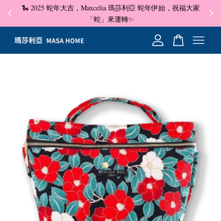
🐍 2025 蛇年大吉，Maxcelia 瑪莎利亞 蛇年伊始，祝福大家
✦ 即
☺
「蛇」來運轉✨
您的購物車目前還是空的。
繼續購物