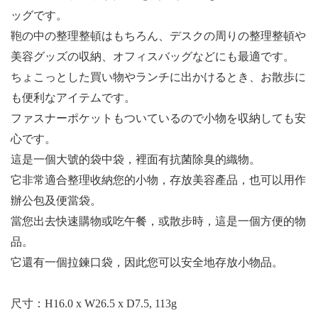
ッグです。
鞄の中の整理整頓はもちろん、デスクの周りの整理整頓や
美容グッズの収納、オフィスバッグなどにも最適です。
ちょこっとした買い物やランチに出かけるとき、お散歩に
も便利なアイテムです。
ファスナーポケットもついているので小物を収納しても安
心です。
這是一個大號的袋中袋，裡面有抗菌除臭的織物。
它非常適合整理收納您的小物，存放美容產品，也可以用作
辦公包及便當袋。
當您出去快速購物或吃午餐，或散步時，這是一個方便的物
品。
它還有一個拉鍊口袋，因此您可以安全地存放小物品。
尺寸：
H16.0 x W26.5 x D7.5, 113g