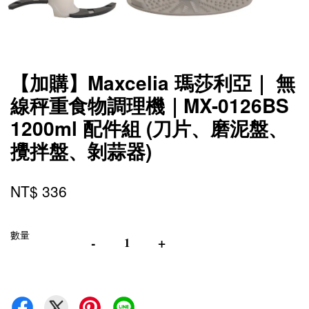
【加購】Maxcelia 瑪莎利亞｜ 無
線秤重食物調理機｜MX-0126BS
1200ml 配件組 (刀片、磨泥盤、
攪拌盤、剝蒜器)
NT$ 336
數量
-
+