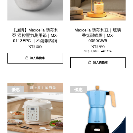
【加購】Maxcelia 瑪莎利
Maxcelia 瑪莎利亞｜琉璃
亞 溫控壓力萬用鍋｜MX-
香氛融蠟燈｜MX-
0113EPC ｜不鏽鋼內鍋
0050CW5
NT$ 800
NT$ 990
NT$ 1,880
-47.3%
加入購物車
加入購物車
優惠
優惠