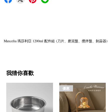
Maxcelia 瑪莎利亞 1200ml 配件組 (刀片、磨泥盤、攪拌盤、剝蒜器)
我猜你喜歡
優惠