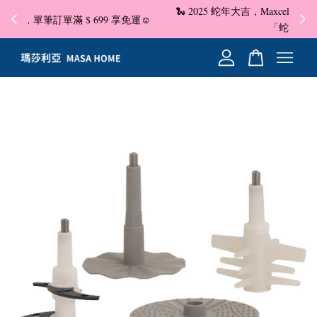
🐍 2025 蛇年大吉，Maxcelia 瑪莎利亞 蛇年伊始，祝福大家
✦ 即
☺
「蛇」來運轉✨
您的購物車目前還是空的。
繼續購物