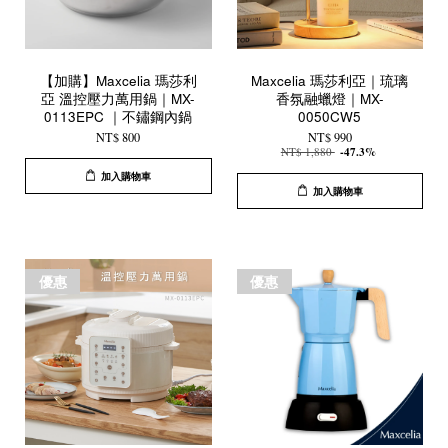
【加購】Maxcelia 瑪莎利
Maxcelia 瑪莎利亞｜琉璃
亞 溫控壓力萬用鍋｜MX-
香氛融蠟燈｜MX-
0113EPC ｜不鏽鋼內鍋
0050CW5
NT$ 800
NT$ 990
NT$ 1,880
-47.3%
加入購物車
加入購物車
優惠
優惠