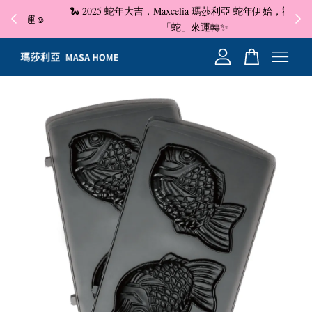
🐍 2025 蛇年大吉，Maxcelia 瑪莎利亞 蛇年伊始，祝福大家
✦ 即
☺
「蛇」來運轉✨
您的購物車目前還是空的。
繼續購物