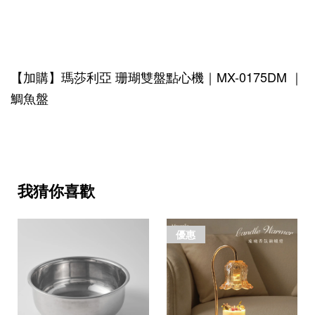
珊瑚雙盤點心機｜MX-0175DM
【加購】瑪莎利亞
｜
鯛魚盤
我猜你喜歡
優惠