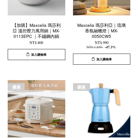
【加購】Maxcelia 瑪莎利
Maxcelia 瑪莎利亞｜琉璃
亞 溫控壓力萬用鍋｜MX-
香氛融蠟燈｜MX-
0113EPC ｜不鏽鋼內鍋
0050CW5
NT$ 800
NT$ 990
NT$ 1,880
-47.3%
加入購物車
加入購物車
優惠
優惠