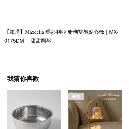
珊瑚雙盤點心機｜MX-
【加購】Maxcelia 瑪莎利亞
0175DM
｜甜甜圈盤
我猜你喜歡
優惠