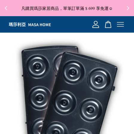
🐍 2025 蛇年大吉，Maxcelia 瑪莎利亞 蛇年伊始，祝福
9 享免運☺
「蛇」來運轉✨
您的購物車目前還是空的。
繼續購物