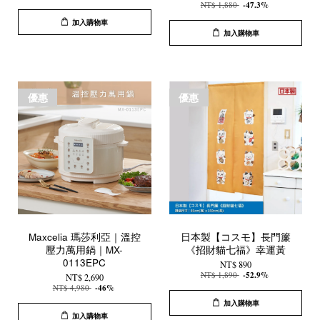
NT$ 1,880
-47.3%
加入購物車
加入購物車
優惠
優惠
Maxcelia 瑪莎利亞｜溫控
日本製【コスモ】長門簾
壓力萬用鍋｜MX-
《招財貓七福》幸運黃
0113EPC
NT$ 890
NT$ 1,890
-52.9%
NT$ 2,690
NT$ 4,980
-46%
加入購物車
加入購物車