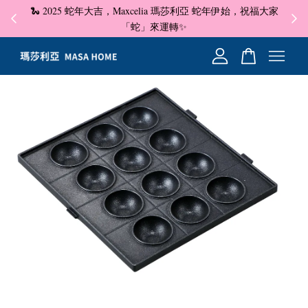
🐍 2025 蛇年大吉，Maxcelia 瑪莎利亞 蛇年伊始，祝福大家
✦ 即
☺
「蛇」來運轉✨
您的購物車目前還是空的。
繼續購物