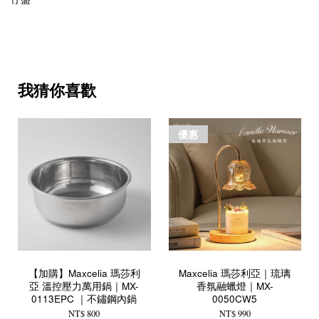
我猜你喜歡
優惠
【加購】Maxcelia 瑪莎利
Maxcelia 瑪莎利亞｜琉璃
亞 溫控壓力萬用鍋｜MX-
香氛融蠟燈｜MX-
0113EPC ｜不鏽鋼內鍋
0050CW5
NT$ 800
NT$ 990