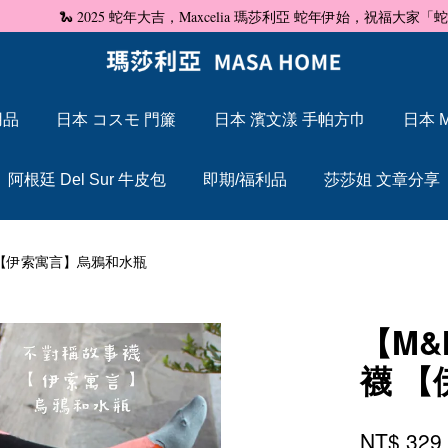
🐍 2025 蛇年大吉，Maxcelia 瑪莎利亞 蛇年伊始，祝福大家「蛇」來運轉
用品
日本 コスモ 門簾
日本 濱文漾 手帕方巾
日本 M
您的購物車目前還是空的。
阿根廷 Del Sur 牛皮包
即期/福利品
莎莎姐 文章分享
繼續購物
襪 【伊索寓言】烏鴉和水瓶
【M&
襪 
NT$ 32