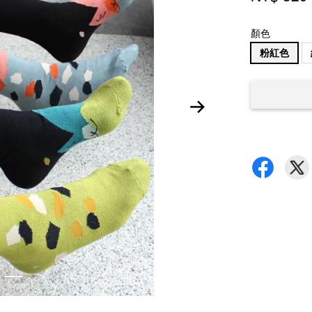
顏色
粉紅色