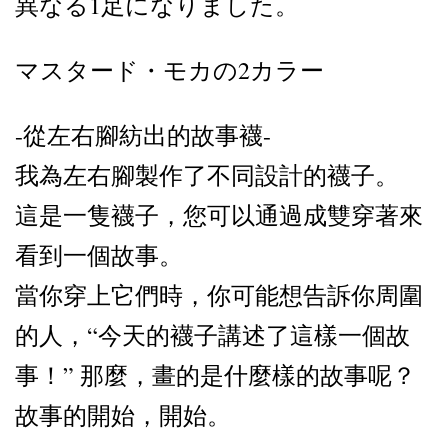
異なる1足になりました。
マスタード・モカの2カラー
-從左右腳紡出的故事襪-
我為左右腳製作了不同設計的襪子。
這是一隻襪子，您可以通過成雙穿著來
看到一個故事。
當你穿上它們時，你可能想告訴你周圍
的人，“今天的襪子講述了這樣一個故
事！” 那麼，畫的是什麼樣的故事呢？
故事的開始，開始。