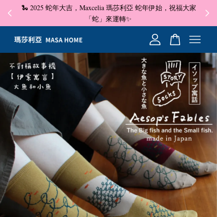
🐍 2025 蛇年大吉，Maxcelia 瑪莎利亞 蛇年伊始，祝福大家
✦ 即
☺
「蛇」來運轉✨
您的購物車目前還是空的。
繼續購物