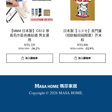
【M&M 日本製】CS12 厚
日本製【コスモ】長門簾
底毛巾藍色條紋襪 男女通
《招財貓招福開運》芥末
用
棕
NT$ 229
NT$ 890
NT$ 359
-36.2%
NT$ 1,890
-52.9%
加入購物車
加入購物車
Copyright © 2026 MASA HOME.