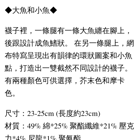
◆大魚和小魚◆
襪子裡，一條腿有一條大魚纏在腳上，
後跟設計成魚鰭狀。 在另一條腿上，網
布特寫呈現出有韻律的環狀圖案和小魚
點，打造出一雙截然不同設計的襪子。
有兩種顏色可供選擇，芥末色和摩卡
色。
尺寸：23-25cm (長度約23cm)
材質：49% 綿*25% 聚酯纖維*21% 壓克
力*4% 尼龍*1% 聚氨酯