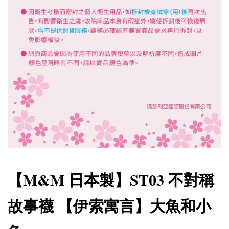
【M&M 日本製】ST03 不對稱
故事襪 【伊索寓言】大魚和小