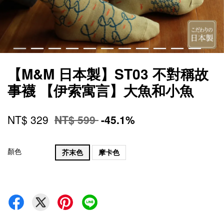
【M&M 日本製】ST03 不對稱故
事襪 【伊索寓言】大魚和小魚
NT$ 329
NT$ 599
-45.1%
顏色
芥末色
摩卡色