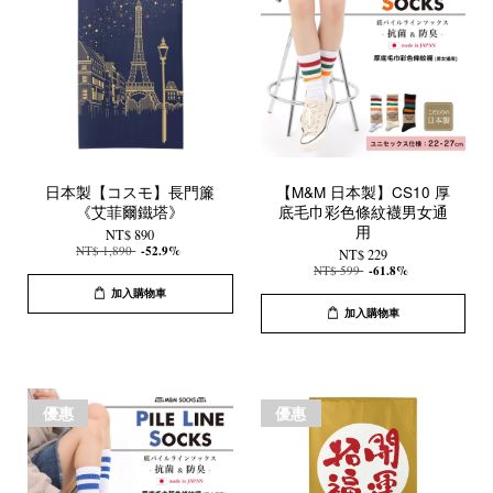
日本製【コスモ】長門簾
【M&M 日本製】CS10 厚
《艾菲爾鐵塔》
底毛巾彩色條紋襪男女通
用
NT$ 890
NT$ 1,890
-52.9%
NT$ 229
NT$ 599
-61.8%
加入購物車
加入購物車
優惠
優惠