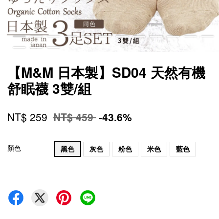
【M&M 日本製】SD04 天然有機
舒眠襪 3雙/組
NT$ 259
NT$ 459
-43.6%
顏色
黑色
灰色
粉色
米色
藍色