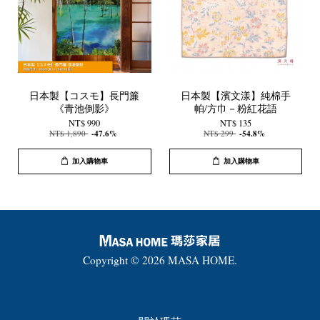
日本製【コスモ】長門簾
日本製【濱文漾】純棉手
《青池倒影》
帕/方巾－粉紅花語
NT$ 990
NT$ 135
NT$ 1,890
-47.6%
NT$ 299
-54.8%
加入購物車
加入購物車
Copyright © 2026 MASA HOME.