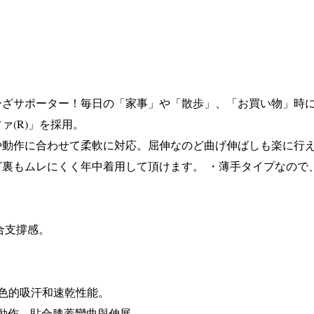
ひざサポーター！毎日の「家事」や「散歩」、「お買い物」時
ファ
(R)
」を採用。
や動作に合わせて柔軟に対応。屈伸なのど曲げ伸ばしも楽に行
ざ裏もムレにくく年中着用して頂けます。
・薄手タイプなので
合支撐感。
色的吸汗和速乾性能
。
動作，貼合膝蓋彎曲與伸展。