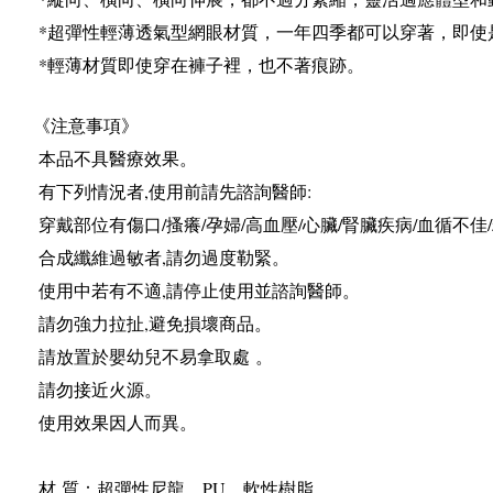
*
超彈性輕薄透氣型網眼材質，一年四季都可以穿著，即使
*
輕薄材質即使穿在褲子裡，也不著痕跡。
《注意事項》
本品不具醫療效果。
有下列情況者
,
使用前請先諮詢醫師
:
穿戴部位有傷口
/
搔癢
/
孕婦
/
高血壓
/
心臟
/
腎臟疾病
/
血循不佳
/
合成纖維過敏者
,
請勿過度勒緊。
使用中若有不適
,
請停止使用並諮詢醫師。
請勿強力拉扯
,
避免損壞商品。
請放置於嬰幼兒不易拿取處
。
請勿接近火源。
使用效果因人而異。
材
質：超彈性尼龍、
PU
、軟性樹脂