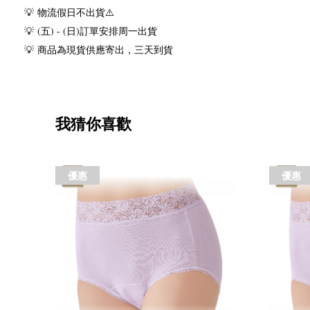
💡
物流假日不出貨
⚠️
💡
(
五
) - (
日
)
訂單安排周一出貨
💡
商品為現貨供應寄出，三天到貨
我猜你喜歡
優惠
優惠