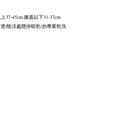
以上
37-45cm.
膝蓋以下
31-37cm
熨燙
/
陰涼處懸掛晾乾
/
勿專業乾洗