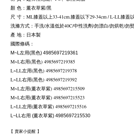
顏
色：薰衣草紫
/
黑
尺
寸：
ML
膝蓋以上
33-41cm.
膝蓋以下
29-34cm / L-LL
膝蓋
洗滌方式：手洗
/
水溫低於
40C/
中性洗劑
/
勿漂白
/
勿烘乾
/
勿
產
地：日本製
國際條碼：
左用
黑色
M~L
(
) 4985697219361
M~L
右用
(
黑色
) 4985697219385
L~LL
左用
(
黑色
) 4985697219378
L~LL
右用
(
黑色
) 4985697219392
M~L
左用
(
薰衣草紫
) 4985697215509
M~L
右用
(
薰衣草紫
) 4985697215523
L~LL
左用
(
薰衣草紫
) 4985697215516
右用
薰衣草紫
L~LL
(
) 4985697215530
【
賣家小提醒
】