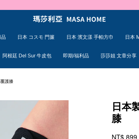
🐍 2025 蛇年大吉，Maxcelia 瑪莎利亞 蛇年伊始，祝福大家「蛇」來運轉
用品
日本 コスモ 門簾
日本 濱文漾 手帕方巾
日本 M
您的購物車目前還是空的。
阿根廷 Del Sur 牛皮包
即期/福利品
莎莎姐 文章分享
繼續購物
包覆護膝
日本製
膝
NT$ 89