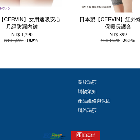
【CERVIN】女用速吸安心
日本製【CERVIN】紅外
月經防漏內褲
保暖長護套
NT$ 1,290
NT$ 899
NT$ 1,590
-18.9%
NT$ 1,290
-30.3%
關於瑪莎
購物須知
產品維修與保固
聯絡瑪莎