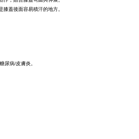
是膝蓋後面容易積汗的地方。
糖尿病
/
皮膚炎。