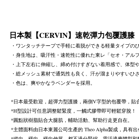
CERVIN
日本製【
】速乾彈力包覆護膝
・ワンタッチテープで手軽に着脱ができる軽量タイプの
・身生地は、吸汗性・速乾性に優れた東レ「セオ・アル
・上下左右に伸縮し、締め付けすぎない着用感で、体型
・総メッシュ素材で通気性も良く、汗が溜まりやすいひ
・色は、爽やかなラベンダーを採用。
*
日本最受歡迎，超彈力型護膝，兩側
V
字型的包覆帶，貼
*H
型設計可任意調整鬆緊度，一觸式膠帶即可輕鬆穿脫！
*
圓點狀樹脂貼合大腿肌，輔助活動、幫助行走更自在。
*
主體面料由日本東麗公司生產的
Theo Alpha
製成，具有出
*
縱向、橫向、橫向伸展，都不過分緊縮，靈活適應體型和