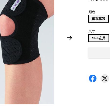
顔色
薰衣草紫
尺寸
M~L左用