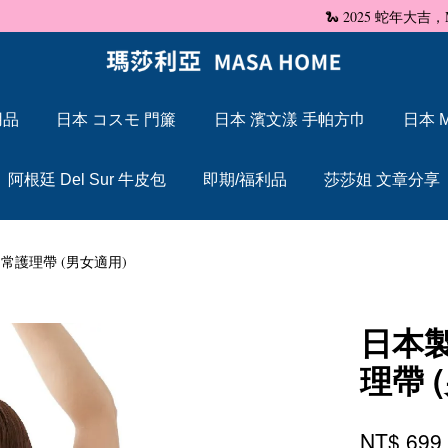
🐍 2025 蛇年大吉，Maxcelia 瑪莎利亞 蛇年伊始，祝福大家「蛇」來運轉
用品
日本 コスモ 門簾
日本 濱文漾 手帕方巾
日本 M
您的購物車目前還是空的。
阿根廷 Del Sur 牛皮包
即期/福利品
莎莎姐 文章分享
繼續購物
常護理帶 (男女適用)
日本製
理帶 
NT$ 69