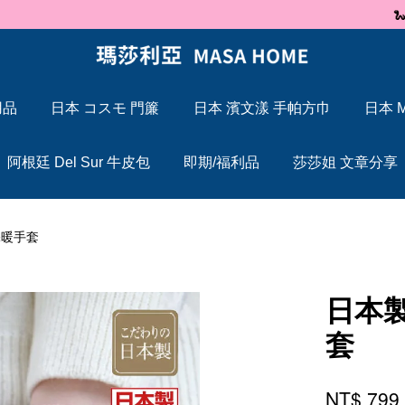
🐍 2025 蛇年大吉，Maxcelia 瑪莎利亞 蛇年伊始，祝福大家「蛇」來運轉
用品
日本 コスモ 門簾
日本 濱文漾 手帕方巾
日本 M
您的購物車目前還是空的。
阿根廷 Del Sur 牛皮包
即期/福利品
莎莎姐 文章分享
繼續購物
保暖手套
日本製
套
NT$ 79