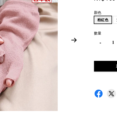
顏色
粉紅色
數量
-