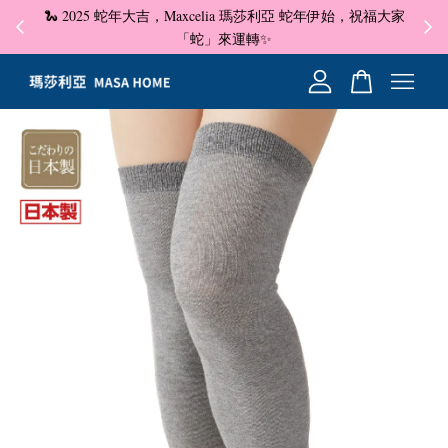
🐍 2025 蛇年大吉，Maxcelia 瑪莎利亞 蛇年伊始，祝福大家
✦ 即
☺
「蛇」來運轉✨
您的購物車目前還是空的。
繼續購物