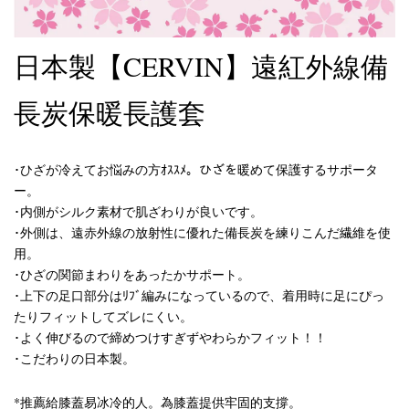
日本製【CERVIN】遠紅外線備
長炭保暖長護套
･ひざが冷えてお悩みの方ｵｽｽﾒ。ひざを暖めて保護するサポータ
ー。
･内側がシルク素材で肌ざわりが良いです。
･外側は、遠赤外線の放射性に優れた備長炭を練りこんだ繊維を使
用。
･ひざの関節まわりをあったかサポート。
･上下の足口部分はﾘﾌﾞ編みになっているので、着用時に足にぴっ
たりフィットしてズレにくい。
･よく伸びるので締めつけすぎずやわらかフィット！！
･こだわりの日本製。
*推薦給膝蓋易冰冷的人。為膝蓋提供牢固的支撐。