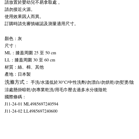
請放置於嬰幼兒不易拿取處 。
請勿接近火源。
使用效果因人而異。
訂購時請先審慎確認及測量適用尺寸。
顏色：灰
尺寸：
ML：膝蓋周圍 25 至 50 cm
LL：膝蓋周圍 30 至 60 cm
材質：絲、棉、其他
產地：日本製
洗滌方式：
手洗/水溫低於30°C/中性洗劑/勿漂白/勿烘乾/勿熨燙/陰
涼處懸掛晾乾/勿專業乾洗/用毛巾壓去過多水分後陰乾
國際條碼：
J11-24-01 ML4985697240594
J11-24-02 LL4985697240600