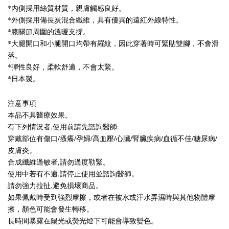
*內側採用絲質材質，親膚觸感良好。
*外側採用備長炭混合纖維，具有優異的遠紅外線特性。
*膝關節周圍的溫暖支撐。
*大腿開口和小腿開口均帶有羅紋，因此穿著時可緊貼雙腳，不會滑
落。
*彈性良好，柔軟舒適，不會太緊。
*日本製。
注意事項
本品不具醫療效果。
有下列情況者,使用前請先諮詢醫師:
穿戴部位有傷口/搔癢/孕婦/高血壓/心臟/腎臟疾病/血循不佳/糖尿病/
皮膚炎。
合成纖維過敏者,請勿過度勒緊。
使用中若有不適,請停止使用並諮詢醫師。
請勿強力拉扯,避免損壞商品。
如果佩戴時受到強烈摩擦，或者在被水或汗水弄濕時與其他物體摩
擦，顏色可能會發生轉移。
長時間暴露在陽光或熒光燈下可能會導致變色。