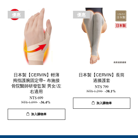
優惠
優惠
日本製【CERVIN】輕薄
日本製【CERVIN】長筒
拇指護腕固定帶~ 布施接
過膝護套
骨院醫師研發監製 男女/左
NT$ 799
右適用
NT$ 1,290
-38.1%
NT$ 699
NT$ 1,099
-36.4%
加入購物車
加入購物車