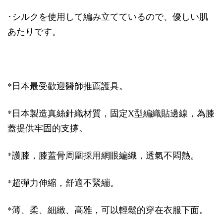
･シルクを使用して編み立てているので、優しい肌
あたりです。
*日本最受歡迎醫師推薦護具。
*日本製造真絲針織材質，固定X型編織貼邊線，為膝
蓋提供牢固的支撐。
*護膝，膝蓋骨周圍採用網眼編織，透氣不悶熱。
*超彈力伸縮，舒適不緊繃。
*薄、柔、細緻、高雅，可以輕鬆的穿在衣服下面。