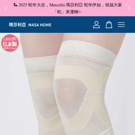
🐍 2025 蛇年大吉，Maxcelia 瑪莎利亞 蛇年伊始，祝福大家
✦ 即
☺
「蛇」來運轉✨
您的購物車目前還是空的。
繼續購物