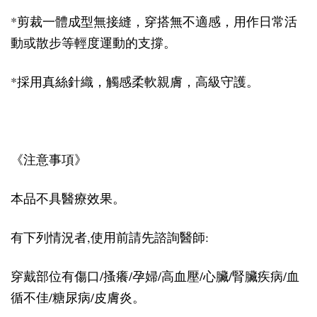
*剪裁一體成型無接縫，穿搭無不適感，用作日常活
動或散步等輕度運動的支撐。
*採用真絲針織，觸感柔軟親膚，高級守護。
《注意事項》
本品不具醫療效果。
有下列情況者,使用前請先諮詢醫師:
穿戴部位有傷口/搔癢/孕婦/高血壓/心臟/腎臟疾病/血
循不佳/糖尿病/皮膚炎。