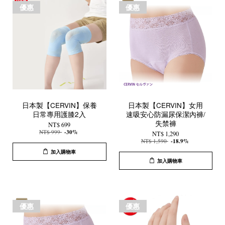
優惠
優惠
日本製【CERVIN】保養
日本製【CERVIN】女用
日常專用護膝2入
速吸安心防漏尿保潔內褲/
失禁褲
NT$ 699
NT$ 999
-30%
NT$ 1,290
NT$ 1,590
-18.9%
加入購物車
加入購物車
優惠
優惠