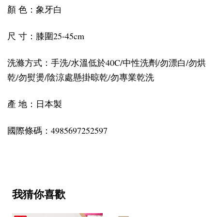
顏 色：象牙白
尺 寸：膝圍25-45cm
洗滌方式：手洗/水溫低於40C/中性洗劑/勿漂白/勿烘
乾/勿熨燙/陰涼處懸掛晾乾/勿專業乾洗
產 地：日本製
國際條碼：4985697252597
我猜你喜歡