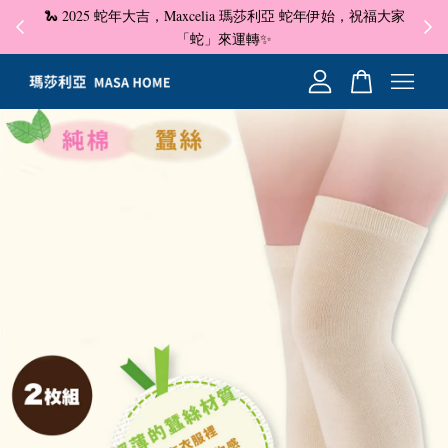
🐍 2025 蛇年大吉，Maxcelia 瑪莎利亞 蛇年伊始，祝福大家
✦ 即
☺
「蛇」來運轉✨
您的購物車目前還是空的。
繼續購物