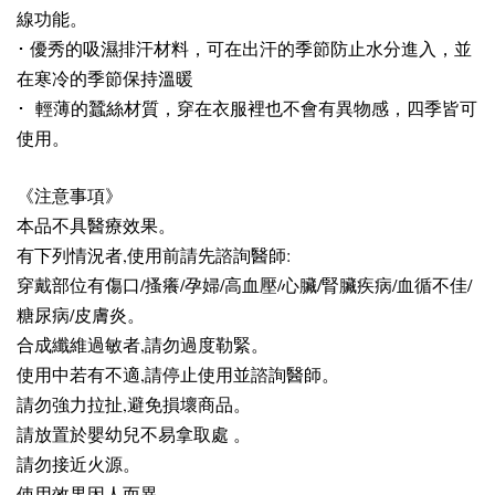
線功能。
･
優秀的吸濕排汗材料，可在出汗的季節防止水分進入，並
在寒冷的季節保持溫暖
･
輕薄的蠶絲材質，穿在衣服裡也不會有異物感，四季皆可
使用。
《注意事項》
本品不具醫療效果。
有下列情況者,使用前請先諮詢醫師:
穿戴部位有傷口/搔癢/孕婦/高血壓/心臟/腎臟疾病/血循不佳/
糖尿病/皮膚炎。
合成纖維過敏者,請勿過度勒緊。
使用中若有不適,請停止使用並諮詢醫師。
請勿強力拉扯,避免損壞商品。
請放置於嬰幼兒不易拿取處 。
請勿接近火源。
使用效果因人而異。