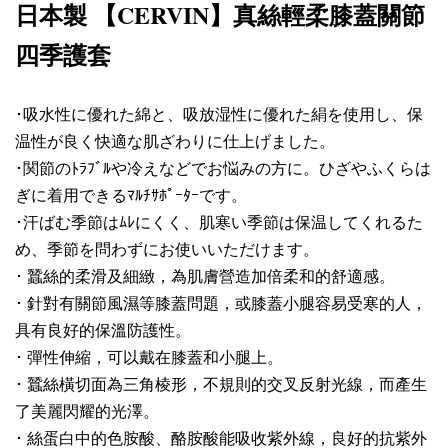
日本製
CERVIN
真絲輕柔膝蓋關節
【
】
四季護套
･吸水性に優れた綿と、吸放湿性に優れた絹を使用し、保
温性が良く快適な肌ざわりに仕上げました。
･関節のﾄﾗﾌﾞﾙや冷えなどでお悩みの方に。ひざやふくらは
ぎに着用できるﾏﾙﾁｻﾎﾟｰﾀｰです。
･汗ばむ季節はﾑﾚにくく、肌寒い季節は保温してくれるた
め、季節を問わずにお使いいただけます。
･ 蠶絲的柔滑及細緻，為肌膚營造加倍柔和的舒適感。
･
針對有關節風濕等膝蓋問題，或膝蓋小腿容易受寒的人，
具有良好的保溫防護性。
･
彈性伸縮，可以戴在膝蓋和小腿上。
･
蠶絲橫切面為三角棱形，不規則的交叉反射光線，而產生
了美麗閃耀的光澤。
･
絲蛋白中的色胺酸、酪胺酸能吸收紫外線，良好的抗紫外