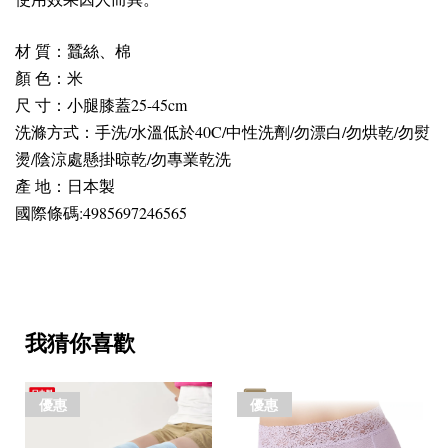
材 質：蠶絲、棉
顏 色：米
尺 寸：小腿膝蓋25-45cm
洗滌方式：手洗/水溫低於40C/中性洗劑/勿漂白/勿烘乾/勿熨
燙/陰涼處懸掛晾乾/勿專業乾洗
產 地：日本製
國際條碼:4985697246565
我猜你喜歡
優惠
優惠