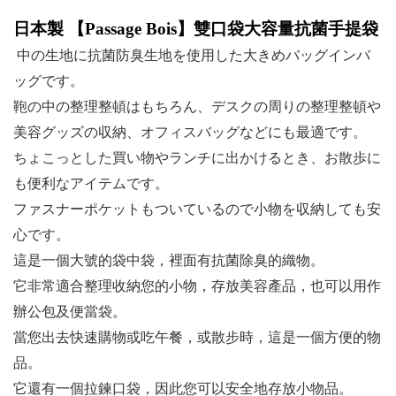
日本製 【
Passage Bois
】雙口袋大容量抗菌手提袋
中の生地に抗菌防臭生地を使用した大きめバッグインバ
ッグです。
鞄の中の整理整頓はもちろん、デスクの周りの整理整頓や
美容グッズの収納、オフィスバッグなどにも最適です。
ちょこっとした買い物やランチに出かけるとき、お散歩に
も便利なアイテムです。
ファスナーポケットもついているので小物を収納しても安
心です。
這是一個大號的袋中袋，裡面有抗菌除臭的織物。
它非常適合整理收納您的小物，存放美容產品，也可以用作
辦公包及便當袋。
當您出去快速購物或吃午餐，或散步時，這是一個方便的物
品。
它還有一個拉鍊口袋，因此您可以安全地存放小物品。