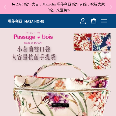
🐍 2025 蛇年大吉，Maxcelia 瑪莎利亞 蛇年伊始，祝福大家
✦ 即
☺
「蛇」來運轉✨
您的購物車目前還是空的。
繼續購物