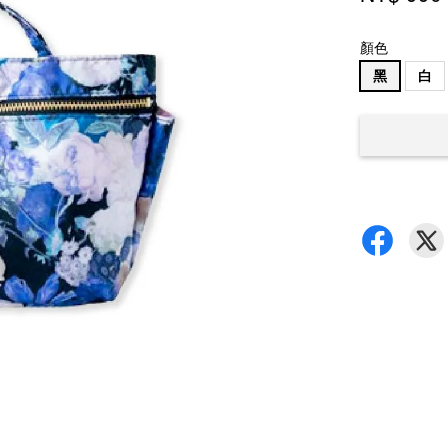
顏色
黑
白