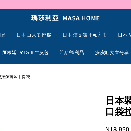
🐍 2025 蛇年大吉，Maxcelia 瑪莎利亞 蛇年伊始，祝福大家「蛇」來運轉
用品
日本 コスモ 門簾
日本 濱文漾 手帕方巾
日本 M
您的購物車目前還是空的。
阿根廷 Del Sur 牛皮包
即期/福利品
莎莎姐 文章分享
繼續購物
雙口袋拉鍊抗菌手提袋
日本製
口袋
NT$ 99