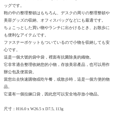
ッグです。
鞄の中の整理整頓はもちろん、デスクの周りの整理整頓や
美容グッズの収納、オフィスバッグなどにも最適です。
ちょこっとした買い物やランチに出かけるとき、お散歩に
も便利なアイテムです。
ファスナーポケットもついているので小物を収納しても安
心です。
這是一個大號的袋中袋，裡面有抗菌除臭的織物。
它非常適合整理收納您的小物，存放美容產品，也可以用作
辦公包及便當袋。
當您出去快速購物或吃午餐，或散步時，這是一個方便的物
品。
它還有一個拉鍊口袋，因此您可以安全地存放小物品。
尺寸：
H16.0 x W26.5 x D7.5, 113g