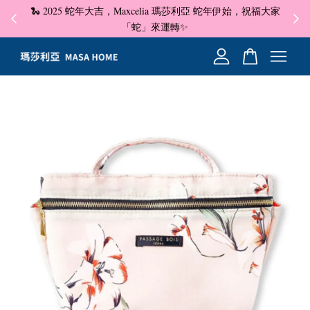
🐍 2025 蛇年大吉，Maxcelia 瑪莎利亞 蛇年伊始，祝福大家
✦ 即
☺
「蛇」來運轉✨
您的購物車目前還是空的。
繼續購物