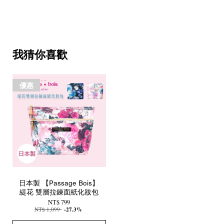
我猜你喜歡
優惠
日本製 【Passage Bois】
緹花 雙層拉鍊面紙化妝包
NT$ 799
NT$ 1,099
-27.3%