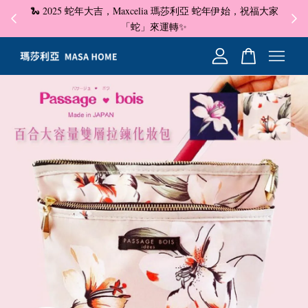
🐍 2025 蛇年大吉，Maxcelia 瑪莎利亞 蛇年伊始，祝福大家
✦ 即
☺
「蛇」來運轉✨
您的購物車目前還是空的。
繼續購物