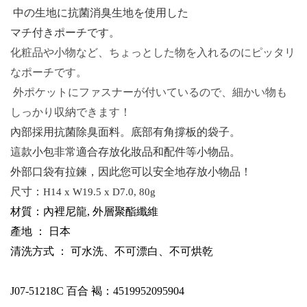
中の生地に抗菌消臭生地を使用した
マチ付きポーチです。
化粧品や小物など、ちょっとした物を入れるのにピッタリ
なポーチです。
外ポケットにファスナーが付いているので、細かい物も
しっかり収納できます！
內部採用抗菌除臭面料。底部有角撐板的袋子。
這款小包非常適合存放化妝品和配件等小物品。
外部口袋有拉鍊，因此您可以安全地存放小物品！
尺寸：
H14 x W19.5 x D7.0, 80g
材質：內裡尼龍, 外層聚酯纖維
產地 ： 日本
清洗方式 ： 可水洗、不可漂白、不可烘乾
J07-51218C
百合 褐：4519952095904