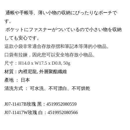
通帳
や
手帳等、薄
い
小物
の収
納
にぴったりなポーチで
す
。
ポケットにファスナーがついているので
小
さい
物
を収
納
しても
安心
です
。
這款小袋非常適合存放存摺和筆記本等薄的小物品。
口袋有拉鍊，因此您可以安全地存放小物品。
尺寸：
H14.0 x W17.5 x D0.8, 50g
材質：內裡尼龍, 外層聚酯纖維
產地 ： 日本
清洗方式 ： 可水洗、不可漂白、不可烘乾
J07-11417B
玫瑰 黑：4519952080559
J07-11417W玫瑰 白：4519952080566