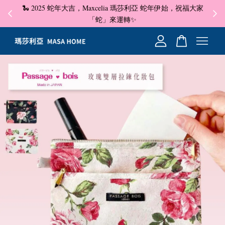
🐍 2025 蛇年大吉，Maxcelia 瑪莎利亞 蛇年伊始，祝福大家
✦ 即
☺
「蛇」來運轉✨
您的購物車目前還是空的。
繼續購物