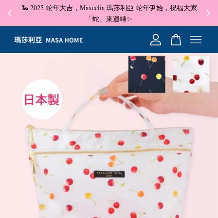
🐍 2025 蛇年大吉，Maxcelia 瑪莎利亞 蛇年伊始，祝福大家
✦ 即
☺
「蛇」來運轉✨
您的購物車目前還是空的。
繼續購物