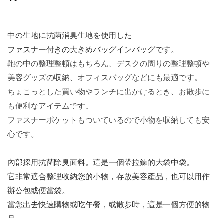
中の生地に抗菌消臭生地を使用した
ファスナー付きの大きめバッグインバッグです。
鞄の中の整理整頓はもちろん、デスクの周りの整理整頓や
美容グッズの収納、オフィスバッグなどにも最適です。
ちょこっとした買い物やランチに出かけるとき、お散歩に
も便利なアイテムです。
ファスナーポケットもついているので小物を収納しても安
心です。
內部採用抗菌除臭面料。這是一個帶拉鍊的大袋中袋。
它非常適合整理收納您的小物，存放美容產品，也可以用作
辦公包或便當袋。
當您出去快速購物或吃午餐，或散步時，這是一個方便的物