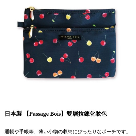
日本製 【
Passage Bois
】雙層拉鍊化妝包
通帳
や
手帳等、薄
い
小物
の収
納
にぴったりなポーチです
。