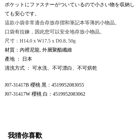
ポケットにファスナーがついているので
小
さい
物
を収
納
し
ても
安心
です
。
這款小袋非常適合存放存摺和筆記本等薄的小物品。
口袋有拉鍊，因此您可以安全地存放小物品。
尺寸：
H14.0 x W17.5 x D0.8, 50g
材質：內裡尼龍, 外層聚酯纖維
產地 ： 日本
清洗方式 ： 可水洗、不可漂白、不可烘乾
J07-31417B
櫻桃 黑：4519952083055
J07-31417W
櫻桃 白：4519952083062
我猜你喜歡