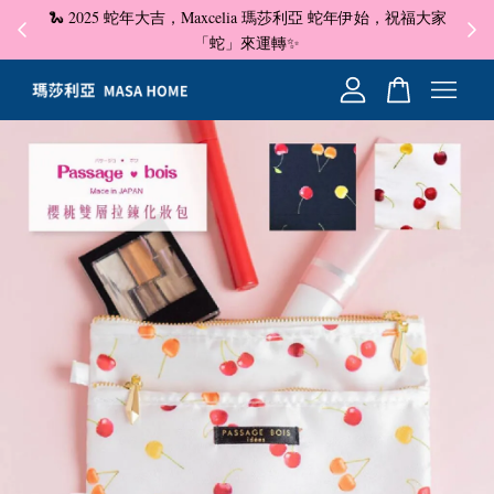
🐍 2025 蛇年大吉，Maxcelia 瑪莎利亞 蛇年伊始，祝福大家
✦ 即
☺
「蛇」來運轉✨
您的購物車目前還是空的。
繼續購物