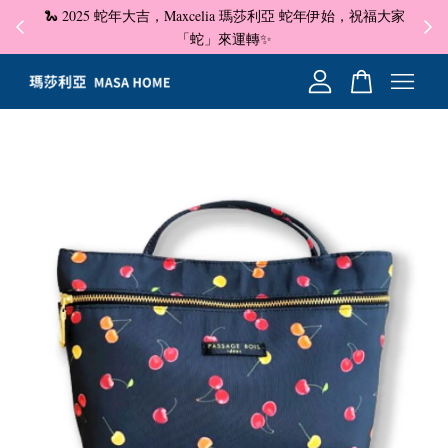
🐍 2025 蛇年大吉，Maxcelia 瑪莎利亞 蛇年伊始，祝福大家
✦ 即
☺
「蛇」來運轉✨
您的購物車目前還是空的。
繼續購物