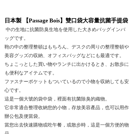
日本製 【
Passage Bois
】雙口袋大容量抗菌手提袋
中の生地に抗菌防臭生地を使用した大きめバッグインバ
ッグです。
鞄の中の整理整頓はもちろん、デスクの周りの整理整頓や
美容グッズの収納、オフィスバッグなどにも最適です。
ちょこっとした買い物やランチに出かけるとき、お散歩に
も便利なアイテムです。
ファスナーポケットもついているので小物を収納しても安
心です。
這是一個大號的袋中袋，裡面有抗菌除臭的織物。
它非常適合整理收納您的小物，存放美容產品，也可以用作
辦公包及便當袋。
當您出去快速購物或吃午餐，或散步時，這是一個方便的物
品。