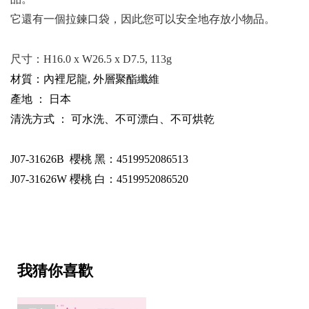
它還有一個拉鍊口袋，因此您可以安全地存放小物品。
尺寸：
H16.0 x W26.5 x D7.5, 113g
材質：內裡尼龍, 外層聚酯纖維
產地 ： 日本
清洗方式 ： 可水洗、不可漂白、不可烘乾
J07-31626B
櫻桃 黑：4519952086513
J07-31626W
櫻桃 白：4519952086520
我猜你喜歡