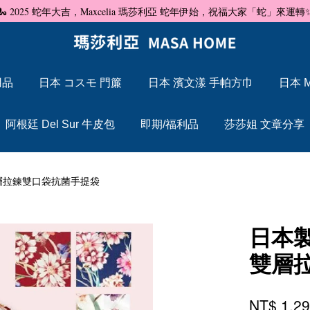
🐍 2025 蛇年大吉，Maxcelia 瑪莎利亞 蛇年伊始，祝福大家「蛇」來運轉
用品
日本 コスモ 門簾
日本 濱文漾 手帕方巾
日本 M
您的購物車目前還是空的。
阿根廷 Del Sur 牛皮包
即期/福利品
莎莎姐 文章分享
繼續購物
蘭 雙層拉鍊雙口袋抗菌手提袋
日本製
雙層
NT$ 1,2