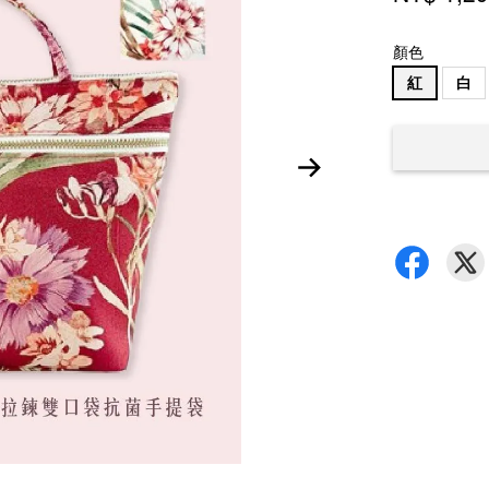
顏色
紅
白