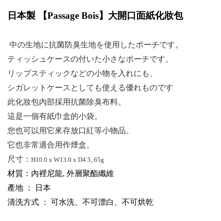
日本製 【
Passage Bois
】大開口面紙化妝包
中の生地に抗菌防臭生地を使用したポーチです。
ティッシュケースの付いた小さなポーチです。
リップスティックなどの小物を入れにも、
シガレットケースとしても使える優れものです
此化妝包內部採用抗菌除臭布料。
這是一個有紙巾盒的小袋。
您也可以用它來存放口紅等小物品。
它也非常適合用作煙盒。
尺寸：
H10.0 x W13.0 x D4.5, 65g
材質：內裡尼龍, 外層聚酯纖維
產地 ： 日本
清洗方式 ： 可水洗、不可漂白、不可烘乾