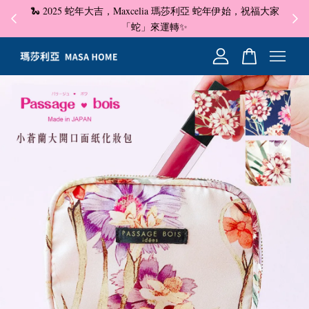
🐍 2025 蛇年大吉，Maxcelia 瑪莎利亞 蛇年伊始，祝福大家
✦ 即
☺
「蛇」來運轉✨
您的購物車目前還是空的。
繼續購物