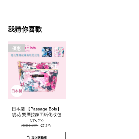
我猜你喜歡
優惠
日本製 【Passage Bois】
緹花 雙層拉鍊面紙化妝包
NT$ 799
NT$ 1,099
-27.3%
加入購物車