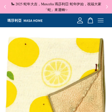
🐍 2025 蛇年大吉，Maxcelia 瑪莎利亞 蛇年伊始，祝福大家
✦ 即
☺
「蛇」來運轉✨
您的購物車目前還是空的。
繼續購物