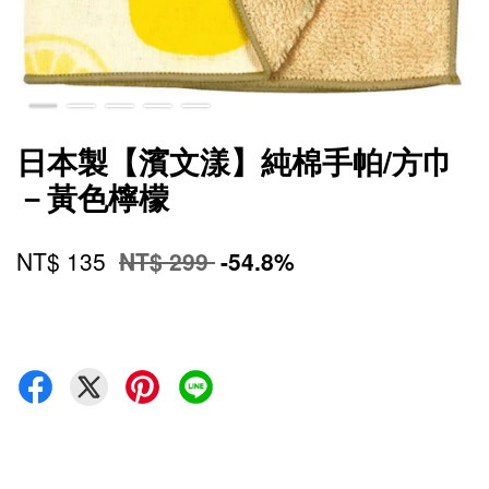
日本製【濱文漾】純棉手帕/方巾
－黃色檸檬
NT$ 135
NT$ 299
-54.8%