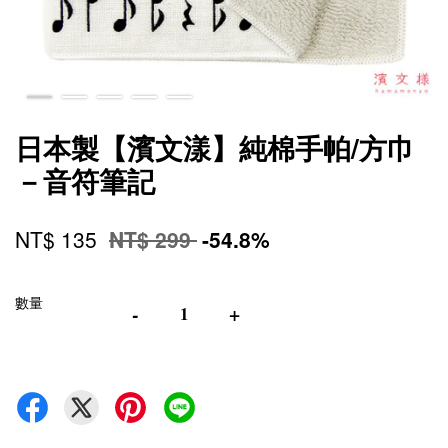
日本製【濱文漾】純棉手帕/方巾
－音符筆記
NT$ 135
NT$ 299
-54.8%
數量
-
+