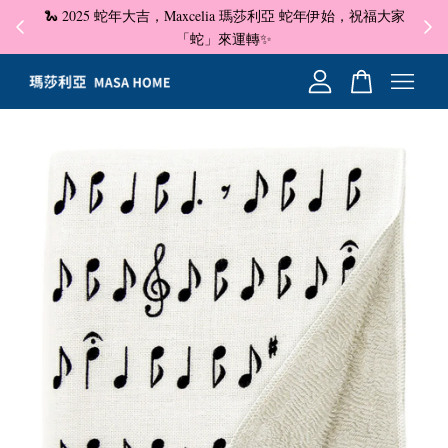
🐍 2025 蛇年大吉，Maxcelia 瑪莎利亞 蛇年伊始，祝福大家
✦ 即
☺
「蛇」來運轉✨
您的購物車目前還是空的。
繼續購物