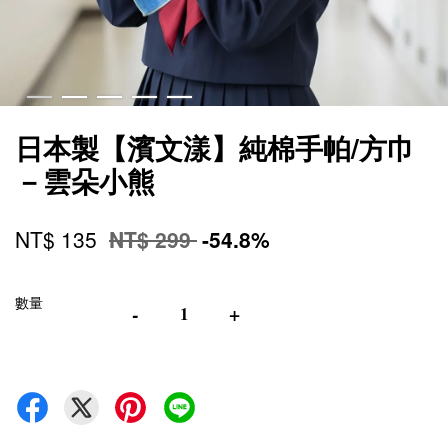
日本製【濱文漾】純棉手帕/方巾
－雲朵小熊
NT$ 135
NT$ 299
-54.8%
數量
-
+