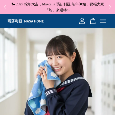
🐍 2025 蛇年大吉，Maxcelia 瑪莎利亞 蛇年伊始，祝福大家
✦ 即
☺
「蛇」來運轉✨
您的購物車目前還是空的。
繼續購物