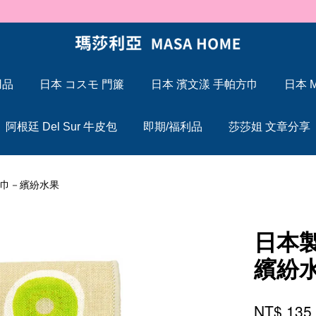
🐍 2025 蛇年大吉，Maxcelia 瑪莎利亞 蛇年伊始，祝福大家「蛇」來運轉
用品
日本 コスモ 門簾
日本 濱文漾 手帕方巾
日本 M
您的購物車目前還是空的。
阿根廷 Del Sur 牛皮包
即期/福利品
莎莎姐 文章分享
繼續購物
方巾－繽紛水果
日本
繽紛
NT$ 13