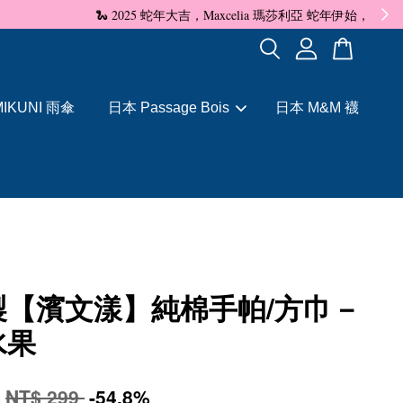
✨
IKUNI 雨傘
日本 Passage Bois
日本 M&M 襪
製【濱文漾】純棉手帕/方巾－
水果
5
NT$ 299
-54.8%