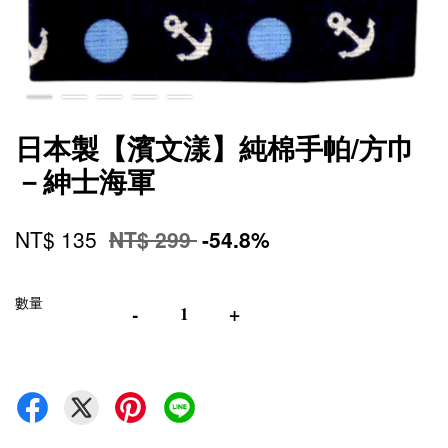
日本製【濱文漾】純棉手帕/方巾
－紳士海軍
NT$ 135
NT$ 299
-54.8%
數量
-
+