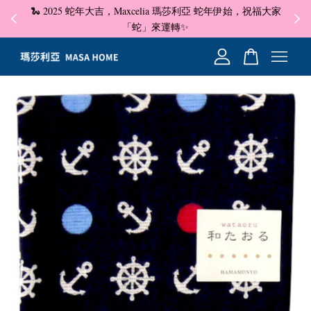
🐍 2025 蛇年大吉，Maxcelia 瑪莎利亞 蛇年伊始，祝福大家
✦ 即
☺
「蛇」來運轉✨
您的購物車目前還是空的。
繼續購物