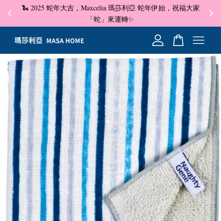
🐍 2025 蛇年大吉，Maxcelia 瑪莎利亞 蛇年伊始，祝福大家
✦ 即
☺
「蛇」來運轉✨
您的購物車目前還是空的。
繼續購物