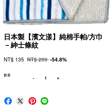
日本製【濱文漾】純棉手帕/方巾
－紳士條紋
NT$ 135
NT$ 299
-54.8%
數量
-
+