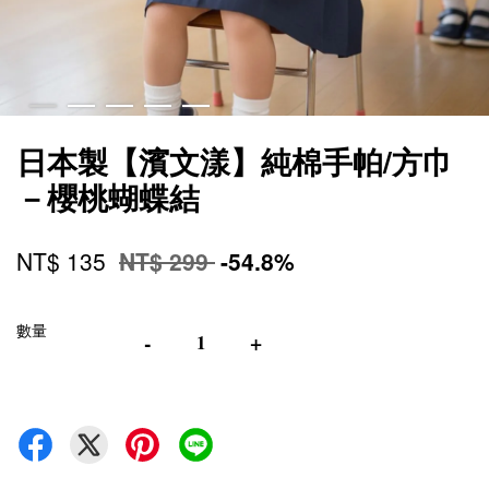
日本製【濱文漾】純棉手帕/方巾
－櫻桃蝴蝶結
NT$ 135
NT$ 299
-54.8%
數量
-
+