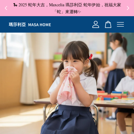
🐍 2025 蛇年大吉，Maxcelia 瑪莎利亞 蛇年伊始，祝福大家
✦ 即
☺
「蛇」來運轉✨
您的購物車目前還是空的。
繼續購物