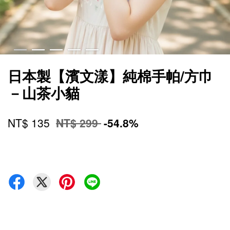
日本製【濱文漾】純棉手帕/方巾
－山茶小貓
NT$ 135
NT$ 299
-54.8%