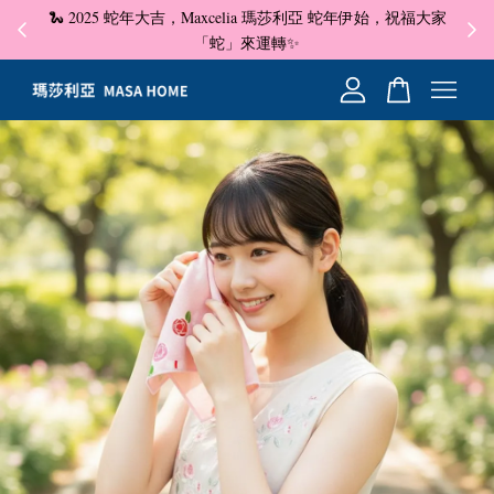
🐍 2025 蛇年大吉，Maxcelia 瑪莎利亞 蛇年伊始，祝福大家
✦ 即
☺
「蛇」來運轉✨
您的購物車目前還是空的。
繼續購物